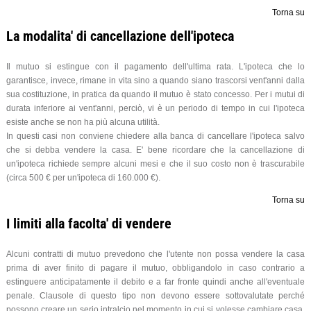
Torna su
La modalita' di cancellazione dell'ipoteca
Il mutuo si estingue con il pagamento dell'ultima rata. L'ipoteca che lo
garantisce, invece, rimane in vita sino a quando siano trascorsi vent'anni dalla
sua costituzione, in pratica da quando il mutuo è stato concesso. Per i mutui di
durata inferiore ai vent'anni, perciò, vi è un periodo di tempo in cui l'ipoteca
esiste anche se non ha più alcuna utilità.
In questi casi non conviene chiedere alla banca di cancellare l'ipoteca salvo
che si debba vendere la casa. E' bene ricordare che la cancellazione di
un'ipoteca richiede sempre alcuni mesi e che il suo costo non è trascurabile
(circa 500 € per un'ipoteca di 160.000 €).
Torna su
I limiti alla facolta' di vendere
Alcuni contratti di mutuo prevedono che l'utente non possa vendere la casa
prima di aver finito di pagare il mutuo, obbligandolo in caso contrario a
estinguere anticipatamente il debito e a far fronte quindi anche all'eventuale
penale. Clausole di questo tipo non devono essere sottovalutate perché
possono creare un serio intralcio nel momento in cui si volesse cambiare casa.