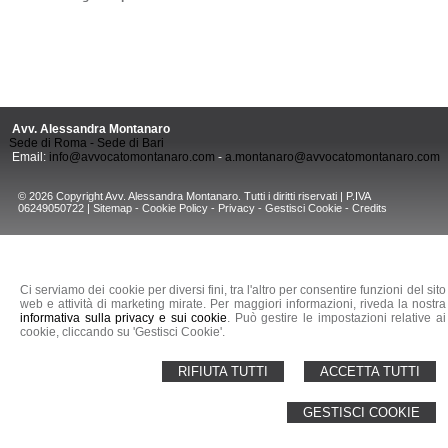
Avv. Alessandra Montanaro
Sede di Roma - Sede di Bari
Email:
info@avvocatomontanaro.com
-
a.montanaro@avvocatomontanaro.com
© 2026 Copyright Avv. Alessandra Montanaro. Tutti i diritti riservati | P.IVA
06249050722 |
Sitemap
-
Cookie Policy
-
Privacy
-
Gestisci Cookie
-
Credits
Ci serviamo dei cookie per diversi fini, tra l'altro per consentire funzioni del sito
web e attività di marketing mirate. Per maggiori informazioni, riveda la nostra
informativa sulla privacy e sui cookie
. Può gestire le impostazioni relative ai
cookie, cliccando su 'Gestisci Cookie'.
RIFIUTA TUTTI
ACCETTA TUTTI
GESTISCI COOKIE