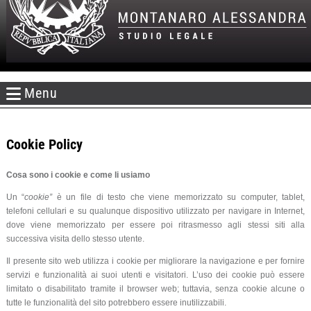
Menu
Cookie Policy
Cosa sono i cookie e come li usiamo
Un “
cookie”
è un file di testo che viene memorizzato su computer, tablet,
telefoni cellulari e su qualunque dispositivo utilizzato per navigare in Internet,
dove viene memorizzato per essere poi ritrasmesso agli stessi siti alla
successiva visita dello stesso utente.
Il presente sito web utilizza i cookie per migliorare la navigazione e per fornire
servizi e funzionalità ai suoi utenti e visitatori. L’uso dei cookie può essere
limitato o disabilitato tramite il browser web; tuttavia, senza cookie alcune o
tutte le funzionalità del sito potrebbero essere inutilizzabili.