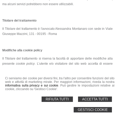
ma alcuni servizi potrebbero non essere utilizzabili.
Titolare del trattamento
Il Titolare del trattamento è l'avvocato Alessandra Montanaro con sede in Viale
Giuseppe Mazzini, 131 - 00195 - Roma
Modifiche alla cookie policy
Il Titolare del trattamento si riserva la facoltà di apportare delle modifiche alla
presente
cookie policy
. L’utente e/o visitatore del sito web accetta di essere
vincolato a tali eventuali e future revisioni e si impegna, pertanto, a visitare
periodicamente questa pagina per essere informato su eventuali variazioni.
Ci serviamo dei cookie per diversi fini, tra l'altro per consentire funzioni del sito
web e attività di marketing mirate. Per maggiori informazioni, riveda la nostra
informativa sulla privacy e sui cookie
. Può gestire le impostazioni relative ai
cookie, cliccando su 'Gestisci Cookie'.
Avv. Alessandra Montanaro
Sede di Roma - Sede di Bari
Email:
info@avvocatomontanaro.com
-
a.montanaro@avvocatomontanaro.com
RIFIUTA TUTTI
ACCETTA TUTTI
© 2026 Copyright Avv. Alessandra Montanaro. Tutti i diritti riservati | P.IVA
GESTISCI COOKIE
06249050722 |
Sitemap
-
Cookie Policy
-
Privacy
-
Gestisci Cookie
-
Credits