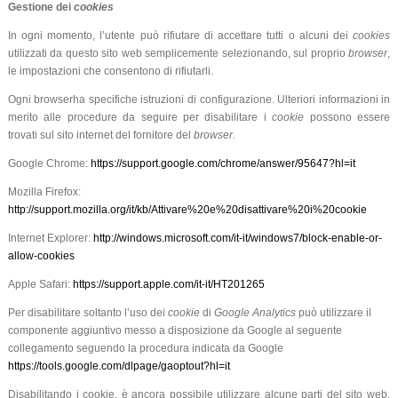
Gestione dei
cookies
In ogni momento, l’utente può rifiutare di accettare tutti o alcuni dei
cookies
utilizzati da questo sito web semplicemente selezionando, sul proprio
browser
,
le impostazioni che consentono di rifiutarli.
Ogni browserha specifiche istruzioni di configurazione. Ulteriori informazioni in
merito alle procedure da seguire per disabilitare i
cookie
possono essere
trovati sul sito internet del fornitore del
browser.
Google Chrome:
https://support.google.com/chrome/answer/95647?hl=it
Mozilla Firefox:
http://support.mozilla.org/it/kb/Attivare%20e%20disattivare%20i%20cookie
Internet Explorer:
http://windows.microsoft.com/it-it/windows7/block-enable-or-
allow-cookies
Apple Safari:
https://support.apple.com/it-it/HT201265
Per disabilitare soltanto l’uso dei
cookie
di
Google Analytics
può utilizzare il
componente aggiuntivo messo a disposizione da Google al seguente
collegamento seguendo la procedura
indicata da Google
https://tools.google.com/dlpage/gaoptout?hl=it
Disabilitando i cookie, è ancora possibile utilizzare alcune parti del sito web,